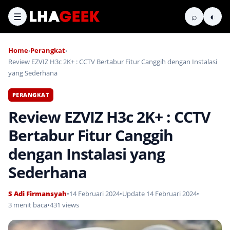
☰
⌕
◐
Home
›
Perangkat
›
Review EZVIZ H3c 2K+ : CCTV Bertabur Fitur Canggih dengan Instalasi
yang Sederhana
PERANGKAT
Review EZVIZ H3c 2K+ : CCTV
Bertabur Fitur Canggih
dengan Instalasi yang
Sederhana
S Adi Firmansyah
•
14 Februari 2024
•
Update 14 Februari 2024
•
3 menit baca
•
431 views