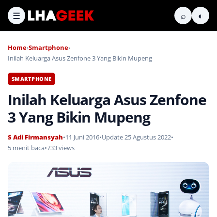
☰
⌕
◐
Home
›
Smartphone
›
Inilah Keluarga Asus Zenfone 3 Yang Bikin Mupeng
SMARTPHONE
Inilah Keluarga Asus Zenfone
3 Yang Bikin Mupeng
S Adi Firmansyah
•
11 Juni 2016
•
Update 25 Agustus 2022
•
5 menit baca
•
733 views