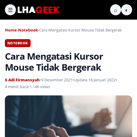
☰
⌕
◐
Home
›
Notebook
›
Cara Mengatasi Kursor Mouse Tidak Bergerak
NOTEBOOK
Cara Mengatasi Kursor
Mouse Tidak Bergerak
S Adi Firmansyah
•
9 Desember 2021
•
Update 16 Januari 2022
•
4 menit baca
•
1,146 views