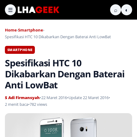
☰
⌕
◐
Home
›
Smartphone
›
Spesifikasi HTC 10 Dikabarkan Dengan Baterai Anti LowBat
SMARTPHONE
Spesifikasi HTC 10
Dikabarkan Dengan Baterai
Anti LowBat
S Adi Firmansyah
•
22 Maret 2016
•
Update 22 Maret 2016
•
2 menit baca
•
782 views