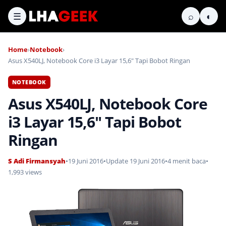
☰
⌕
◐
Home
›
Notebook
›
Asus X540LJ, Notebook Core i3 Layar 15,6″ Tapi Bobot Ringan
NOTEBOOK
Asus X540LJ, Notebook Core
i3 Layar 15,6″ Tapi Bobot
Ringan
S Adi Firmansyah
•
19 Juni 2016
•
Update 19 Juni 2016
•
4 menit baca
•
1,993 views