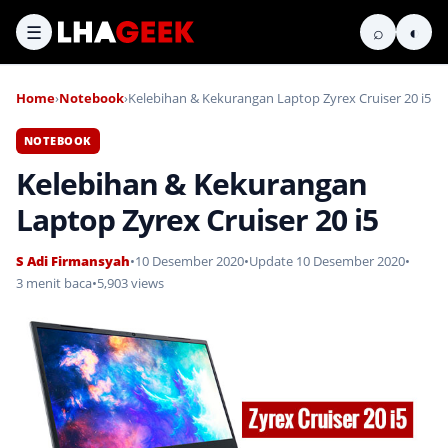
☰
⌕
◐
Home
›
Notebook
›
Kelebihan & Kekurangan Laptop Zyrex Cruiser 20 i5
NOTEBOOK
Kelebihan & Kekurangan
Laptop Zyrex Cruiser 20 i5
S Adi Firmansyah
•
10 Desember 2020
•
Update 10 Desember 2020
•
3 menit baca
•
5,903 views