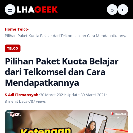
☰
⌕
◐
Home
›
Telco
›
Pilihan Paket Kuota Belajar dari Telkomsel dan Cara Mendapatkannya
TELCO
Pilihan Paket Kuota Belajar
dari Telkomsel dan Cara
Mendapatkannya
S Adi Firmansyah
•
30 Maret 2021
•
Update 30 Maret 2021
•
3 menit baca
•
787 views