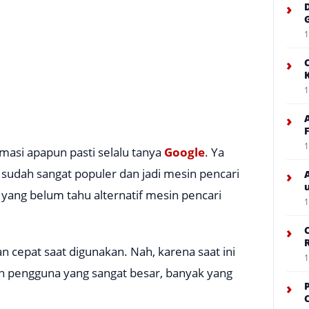
›
1
›
1
›
1
masi apapun pasti selalu tanya
Google
. Ya
sudah sangat populer dan jadi mesin pencari
›
yang belum tahu alternatif mesin pencari
1
›
an cepat saat digunakan. Nah, karena saat ini
1
 pengguna yang sangat besar, banyak yang
›
C