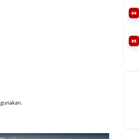
04
05
 gunakan.