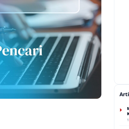
Art
›
1