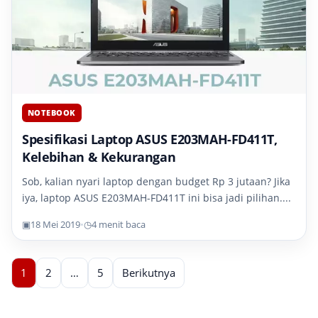
NOTEBOOK
Spesifikasi Laptop ASUS E203MAH-FD411T,
Kelebihan & Kekurangan
Sob, kalian nyari laptop dengan budget Rp 3 jutaan? Jika
iya, laptop ASUS E203MAH-FD411T ini bisa jadi pilihan....
▣
18 Mei 2019
•
◷
4 menit baca
1
2
…
5
Berikutnya