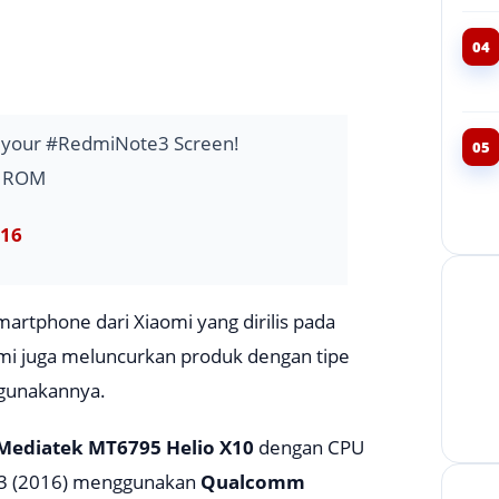
04
ut your #RedmiNote3 Screen!
05
I ROM
016
martphone dari Xiaomi yang dirilis pada
omi juga meluncurkan produk dengan tipe
gunakannya.
Mediatek MT6795 Helio X10
dengan CPU
 (
2016
) menggunakan
Qualcomm