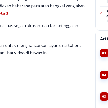
1
ediakan beberapa peralatan bengkel yang akan
›
te 3
.
1
nci pas segala ukuran, dan tak ketinggalan
Art
akan untuk menghancurkan layar smartphone
n lihat video di bawah ini.
01
02
03