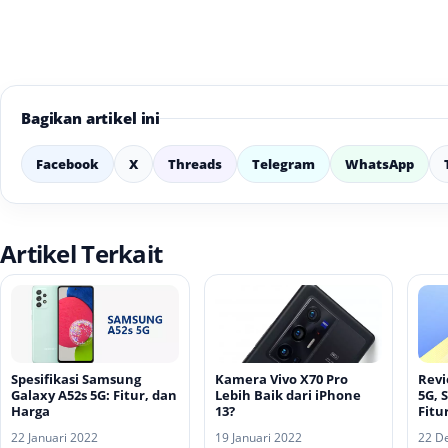
Bagikan artikel ini
Facebook
X
Threads
Telegram
WhatsApp
Artikel Terkait
Spesifikasi Samsung
Kamera Vivo X70 Pro
Revi
Galaxy A52s 5G: Fitur, dan
Lebih Baik dari iPhone
5G, 
Harga
13?
Fitu
22 Januari 2022
19 Januari 2022
22 D