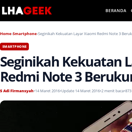
BERANDA
Home
›
Smartphone
›
Seginikah Kekuatan Layar Xiaomi Redmi Note 3 Berukur
SMARTPHONE
Seginikah Kekuatan L
Redmi Note 3 Berukura
S Adi Firmansyah
•
14 Maret 2016
•
Update 14 Maret 2016
•
2 menit baca
•
873