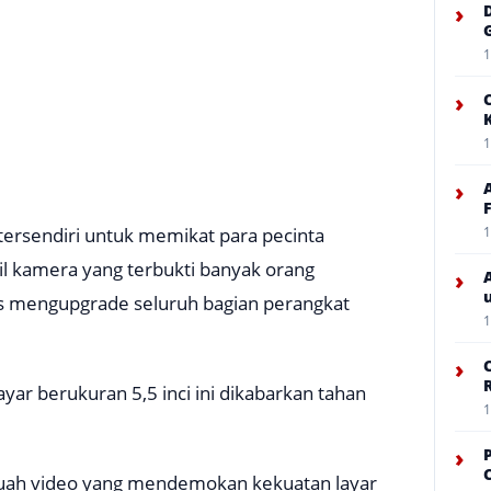
›
1
›
1
›
1
ersendiri untuk memikat para pecinta
il kamera yang terbukti banyak orang
›
s mengupgrade seluruh bagian perangkat
1
›
Layar berukuran 5,5 inci ini dikabarkan tahan
1
›
C
buah video yang mendemokan kekuatan layar